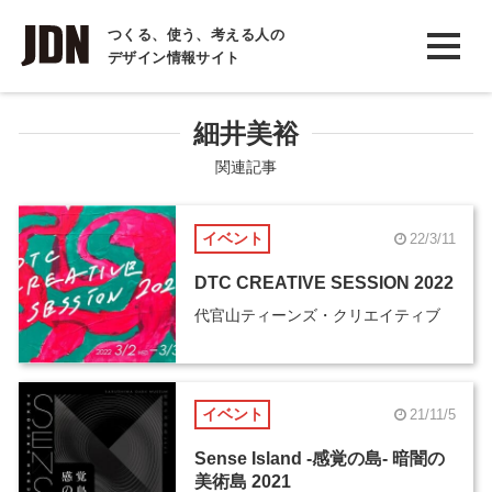
INTERVIEW
つくる、使う、考える人の
デザイン情報サイト
インタビュー
REPORT
細井美裕
レポート
関連記事
COLUMN
イベント
22/3/11
コラム
DTC CREATIVE SESSION 2022
代官山ティーンズ・クリエイティブ
イベント
21/11/5
Sense Island -感覚の島- 暗闇の
美術島 2021