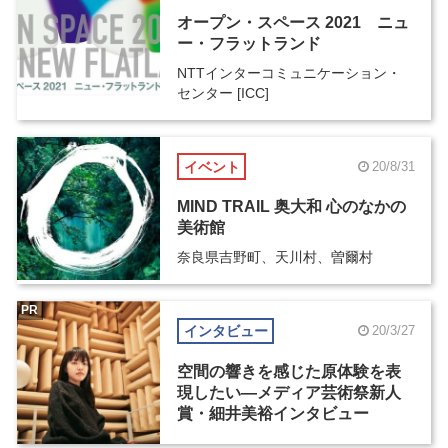
オープン・スペース 2021 ニュ
ー・フラットランド
NTTインターコミュニケーション・
センター [ICC]
イベント
20/8/31
MIND TRAIL 奥大和 心のなかの
美術館
奈良県吉野町、天川村、曽爾村
PR
インタビュー
20/3/27
空間の響きを感じた原体験を表
現したい―メディア芸術祭新人
賞・細井美裕インタビュー