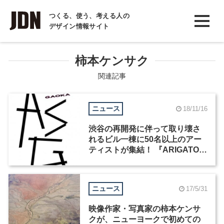
INTERVIEW
つくる、使う、考える人の
デザイン情報サイト
インタビュー
REPORT
柿本ケンサク
レポート
関連記事
COLUMN
ニュース
18/11/16
コラム
渋谷の再開発に伴って取り壊さ
れるビル一棟に50名以上のアー
ティストが集結！ 『ARIGATO
SAKURAGAOKA』が11月16日
から開催
ニュース
17/5/31
映像作家・写真家の柿本ケンサ
クが、ニューヨークで初めての