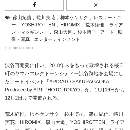
篠山紀信
,
蜷川実花
,
柿本ケンサク
,
レスリー・キ
ー
,
YOSHIROTTEN
,
HIROMIX
,
荒木経惟
,
ライア
ン・マッギンレー
,
森山大道
,
杉本博司
,
アート
,
映
像・写真
,
エンターテインメント
2018/11/16 10:04
渋谷再開発に伴い、2018年末をもって取壊される桜丘
町のヤマハエレクトーンシティー渋谷跡地を会場にし
たアートイベント「ARIGATO SAKURAGAOKA
Produced by ART PHOTO TOKYO」が、11月16日から
12月2日まで開催される。
荒木経惟、柿本ケンサク、杉本博司、篠山紀信、蜷川
実花、HIROMIX、森山大道、YOSHIROTTEN、ライア