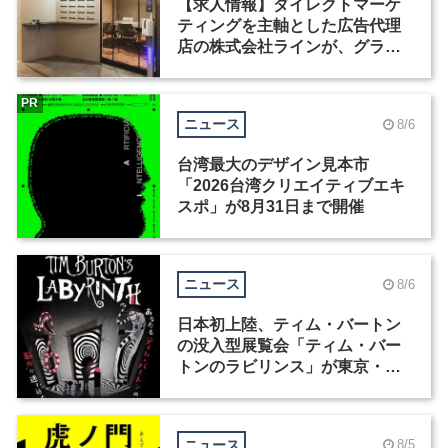
【求人情報】ダイレクトマーケ
ティングを主軸とした広告代理
店の株式会社ラインが、グラフ
ィックデザイナーを募集
PR
ニュース
8/6
台湾最大のデザイン見本市
「2026台湾クリエイティブエキ
スポ」が8月31日まで開催
ニュース
8/6
日本初上陸、ティム・バートン
の没入型展覧会「ティム・バー
トンのラビリンス」が東京・豊
洲で開催
ニュース
8/5