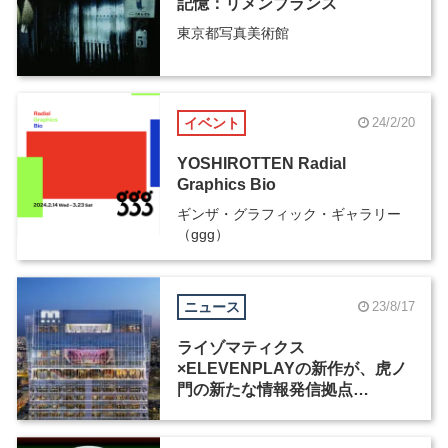
記憶：リメンブランス
東京都写真美術館
イベント
24/2/20
YOSHIROTTEN Radial
Graphics Bio
ギンザ・グラフィック・ギャラリー
（ggg）
ニュース
23/8/17
ライゾマティクス
×ELEVENPLAYの新作が、虎ノ
門の新たな情報発信拠点
「TOKYO NODE」で10月6日か
ら公開