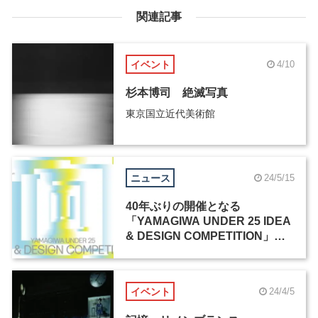
関連記事
イベント
4/10
杉本博司 絶滅写真
東京国立近代美術館
ニュース
24/5/15
40年ぶりの開催となる
「YAMAGIWA UNDER 25 IDEA
& DESIGN COMPETITION」、5
月7日よりエントリー受付開始
イベント
24/4/5