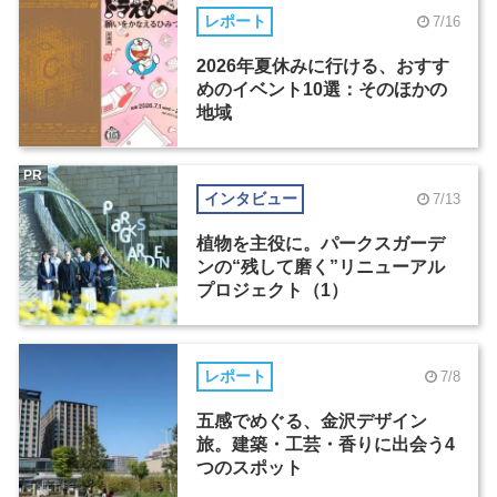
レポート
7/16
2026年夏休みに行ける、おすす
めのイベント10選：そのほかの
地域
PR
インタビュー
7/13
植物を主役に。パークスガーデ
ンの“残して磨く”リニューアル
プロジェクト（1）
レポート
7/8
五感でめぐる、金沢デザイン
旅。建築・工芸・香りに出会う4
つのスポット