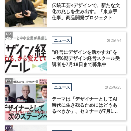
伝統工芸×デザインで、新たな文
化の兆しを生み出す。「東京手
仕事」商品開発プロジェクト受
賞者インタビュー（2）
PR
ニュース
25/7/4
“経営にデザインを活かす力”を
－第6期デザイン経営スクール受
講者を7月18日まで募集中
PR
ニュース
25/6/25
テーマは「デザイナーとしてAI
時代に生き残るためにはどうあ
るべきか」、セミナーが7月1日
に開催！締切迫る
PR