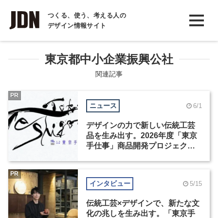
INTERVIEW
つくる、使う、考える人の
デザイン情報サイト
インタビュー
REPORT
東京都中小企業振興公社
レポート
関連記事
COLUMN
PR
ニュース
6/1
コラム
デザインの力で新しい伝統工芸
品を生み出す。2026年度「東京
手仕事」商品開発プロジェクト
が募集を開始
PR
インタビュー
5/15
伝統工芸×デザインで、新たな文
化の兆しを生み出す。「東京手