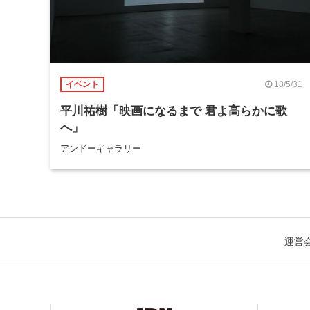
18/5/31
イベント
平川祐樹「映画になるまで 君よ高らかに歌
へ」
アンドーギャラリー
運営