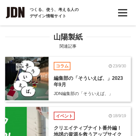
INTERVIEW
つくる、使う、考える人の
デザイン情報サイト
インタビュー
REPORT
山陽製紙
レポート
関連記事
COLUMN
コラム
23/9/30
コラム
編集部の「そういえば、」2023
年9月
JDN編集部の「そういえば、」
イベント
18/9/19
クリエイティブナイト番外編！
地球の資源を救うアップサイク