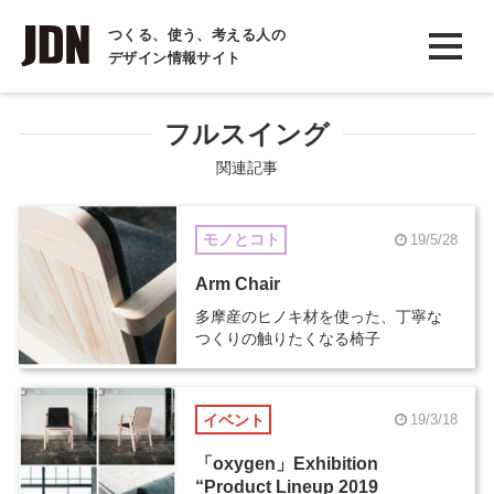
INTERVIEW
つくる、使う、考える人の
デザイン情報サイト
インタビュー
REPORT
フルスイング
レポート
関連記事
COLUMN
モノとコト
19/5/28
コラム
Arm Chair
多摩産のヒノキ材を使った、丁寧な
つくりの触りたくなる椅子
イベント
19/3/18
「oxygen」Exhibition
“Product Lineup 2019