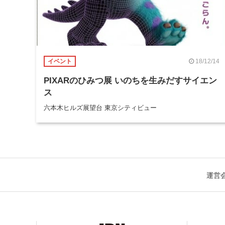
18/12/14
イベント
PIXARのひみつ展 いのちを生みだすサイエン
ス
六本木ヒルズ展望台 東京シティビュー
運営