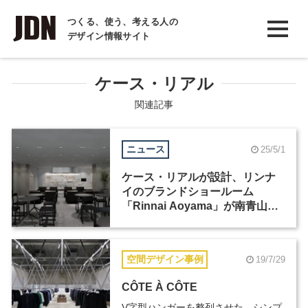
INTERVIEW
つくる、使う、考える人の
デザイン情報サイト
インタビュー
REPORT
ケース・リアル
レポート
関連記事
COLUMN
ニュース
25/5/1
コラム
ケース・リアルが設計、リンナ
イのブランドショールーム
「Rinnai Aoyama」が南青山に7
月にオープン
空間デザイン事例
19/7/29
CÔTE À CÔTE
V字型ハンガーを整列させた、シンプ