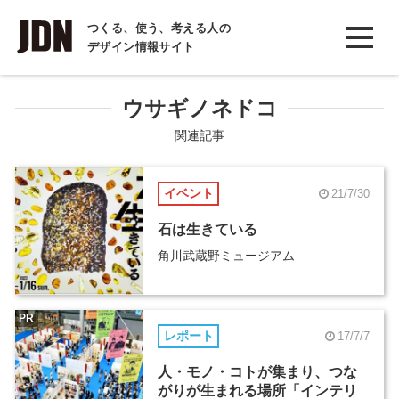
INTERVIEW
つくる、使う、考える人の
デザイン情報サイト
インタビュー
REPORT
ウサギノネドコ
レポート
関連記事
COLUMN
イベント
21/7/30
コラム
石は生きている
角川武蔵野ミュージアム
PR
レポート
17/7/7
人・モノ・コトが集まり、つな
がりが生まれる場所「インテリ