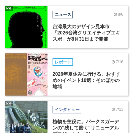
PR
ニュース
8/6
台湾最大のデザイン見本市
「2026台湾クリエイティブエキ
スポ」が8月31日まで開催
レポート
7/16
2026年夏休みに行ける、おすす
めのイベント10選：そのほかの
地域
PR
インタビュー
7/13
植物を主役に。パークスガーデ
ンの“残して磨く”リニューアル