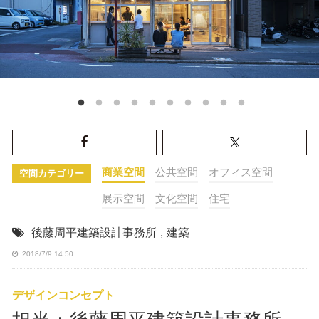
商業空間
公共空間
オフィス空間
空間カテゴリー
展示空間
文化空間
住宅
後藤周平建築設計事務所
,
建築
2018/7/9 14:50
デザインコンセプト