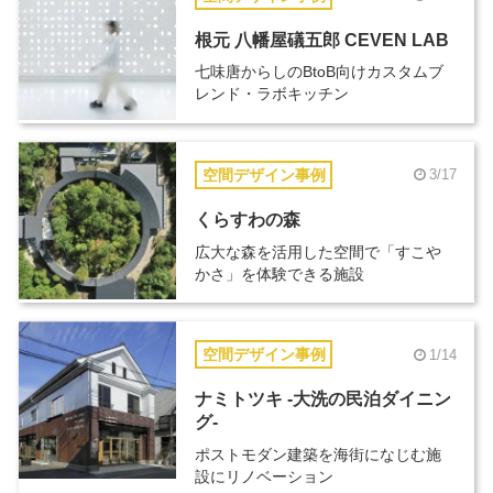
根元 八幡屋礒五郎 CEVEN LAB
七味唐からしのBtoB向けカスタムブ
レンド・ラボキッチン
空間デザイン事例
3/17
くらすわの森
広大な森を活用した空間で「すこや
かさ」を体験できる施設
空間デザイン事例
1/14
ナミトツキ -大洗の民泊ダイニン
グ-
ポストモダン建築を海街になじむ施
設にリノベーション