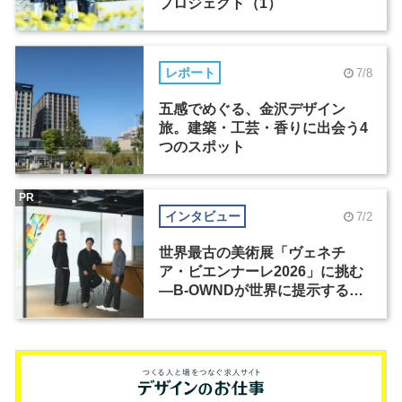
プロジェクト（1）
レポート
7/8
五感でめぐる、金沢デザイン
旅。建築・工芸・香りに出会う4
つのスポット
PR
インタビュー
7/2
世界最古の美術展「ヴェネチ
ア・ビエンナーレ2026」に挑む
―B-OWNDが世界に提示する美
の基準とは？（前編）