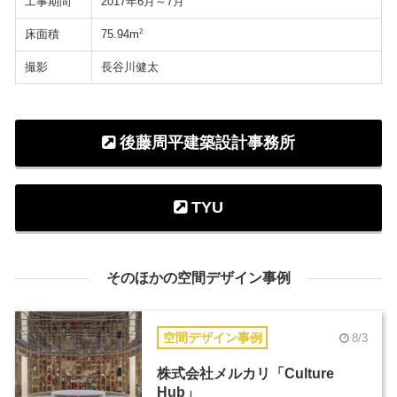
工事期間
2017年6月～7月
床面積
2
75.94m
撮影
長谷川健太
後藤周平建築設計事務所
TYU
そのほかの空間デザイン事例
空間デザイン事例
8/3
株式会社メルカリ「Culture
Hub」