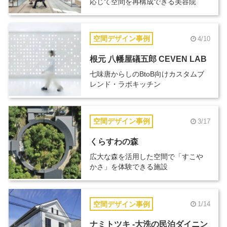
応じて空間を再構成できる美容院
空間デザイン事例
4/10
根元 八幡屋礒五郎 CEVEN LAB
七味唐からしのBtoB向けカスタムブ
レンド・ラボキッチン
空間デザイン事例
3/17
くらすわの森
広大な森を活用した空間で「すこや
かさ」を体験できる施設
空間デザイン事例
1/14
ナミトツキ -大洗の民泊ダイニン