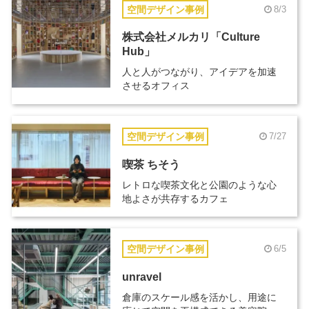
空間デザイン事例
8/3
株式会社メルカリ「Culture
Hub」
人と人がつながり、アイデアを加速
させるオフィス
空間デザイン事例
7/27
喫茶 ちそう
レトロな喫茶文化と公園のような心
地よさが共存するカフェ
空間デザイン事例
6/5
unravel
倉庫のスケール感を活かし、用途に