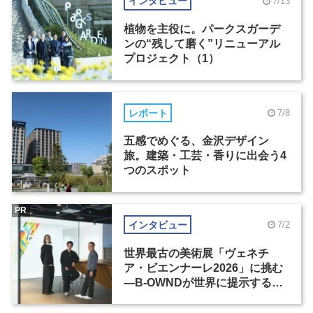
インタビュー
7/13
植物を主役に。パークスガーデ
ンの“残して磨く”リニューアル
プロジェクト（1）
レポート
7/8
五感でめぐる、金沢デザイン
旅。建築・工芸・香りに出会う4
つのスポット
PR
インタビュー
7/2
世界最古の美術展「ヴェネチ
ア・ビエンナーレ2026」に挑む
―B-OWNDが世界に提示する美
の基準とは？（前編）