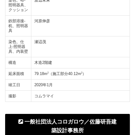
染色、布-
渡辺未来
照明器具、
クッション
鉄部溶接-
河原伸彦
机、照明器
具
染色、仕
瀬辺茂
上-照明器
具、内装壁
構造
木造2階建
延床面積
2
2
79.18m
（施工部分40.12m
）
竣工日
2020年1月
撮影
コムラマイ
一般社団法人コロガロウ／佐藤研吾建
築設計事務所