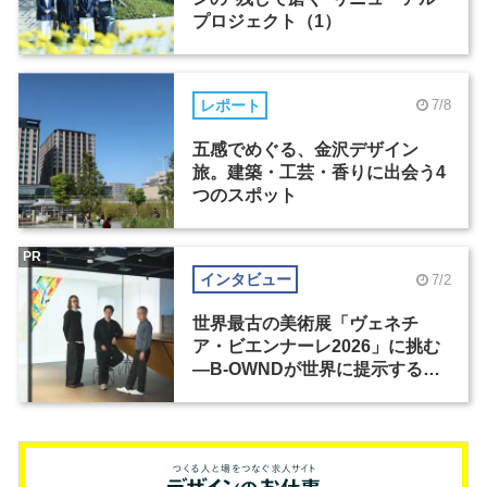
プロジェクト（1）
レポート
7/8
五感でめぐる、金沢デザイン
旅。建築・工芸・香りに出会う4
つのスポット
PR
インタビュー
7/2
世界最古の美術展「ヴェネチ
ア・ビエンナーレ2026」に挑む
―B-OWNDが世界に提示する美
の基準とは？（前編）