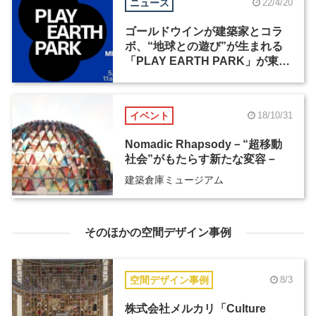
ニュース
22/4/20
ゴールドウインが建築家とコラ
ボ、“地球との遊び”が生まれる
「PLAY EARTH PARK」が東京
ミッドタウンに期間限定オープ
ン
イベント
18/10/31
Nomadic Rhapsody－“超移動
社会”がもたらす新たな変容－
建築倉庫ミュージアム
そのほかの空間デザイン事例
空間デザイン事例
8/3
株式会社メルカリ「Culture