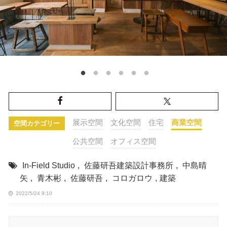
展示空間
文化空間
住宅
商業空間
空間カテゴリー
公共空間
オフィス空間
In-Field Studio
,
佐藤研吾建築設計事務所
,
中島晴
矢
,
青木彬
,
佐藤研吾
,
コロガロウ
,
建築
2022/5/24 9:10