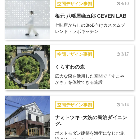
空間デザイン事例
4/10
根元 八幡屋礒五郎 CEVEN LAB
七味唐からしのBtoB向けカスタムブ
レンド・ラボキッチン
空間デザイン事例
3/17
くらすわの森
広大な森を活用した空間で「すこや
かさ」を体験できる施設
空間デザイン事例
1/14
ナミトツキ -大洗の民泊ダイニン
グ-
ポストモダン建築を海街になじむ施