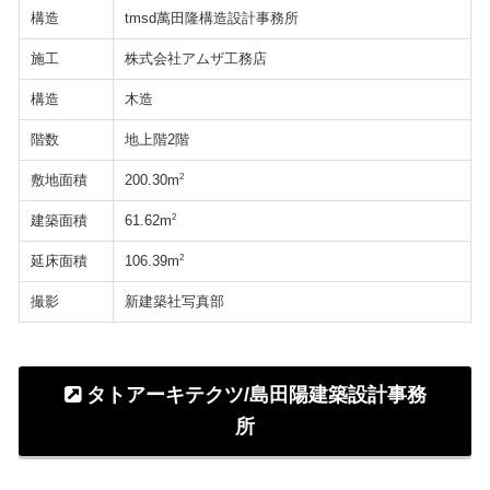
構造
tmsd萬田隆構造設計事務所
施工
株式会社アムザ工務店
構造
木造
階数
地上階2階
敷地面積
2
200.30m
建築面積
2
61.62m
延床面積
2
106.39m
撮影
新建築社写真部
タトアーキテクツ/島田陽建築設計事務
所