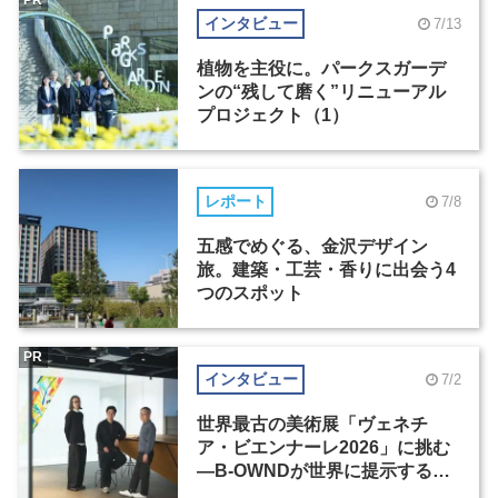
PR
インタビュー
7/13
植物を主役に。パークスガーデ
ンの“残して磨く”リニューアル
プロジェクト（1）
レポート
7/8
五感でめぐる、金沢デザイン
旅。建築・工芸・香りに出会う4
つのスポット
PR
インタビュー
7/2
世界最古の美術展「ヴェネチ
ア・ビエンナーレ2026」に挑む
―B-OWNDが世界に提示する美
の基準とは？（前編）