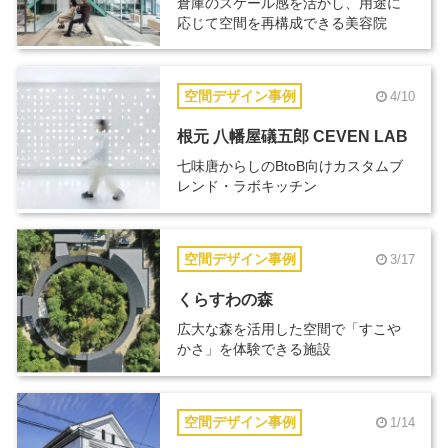
倉庫のスケール感を活かし、用途に
応じて空間を再構成できる美容院
空間デザイン事例
4/10
根元 八幡屋礒五郎 CEVEN LAB
七味唐からしのBtoB向けカスタムブ
レンド・ラボキッチン
空間デザイン事例
3/17
くらすわの森
広大な森を活用した空間で「すこや
かさ」を体験できる施設
空間デザイン事例
1/14