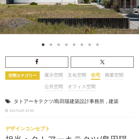
展示空間
文化空間
住宅
商業空間
空間カテゴリー
公共空間
オフィス空間
タトアーキテクツ/島田陽建築設計事務所
,
建築
2017/1/25 10:00
デザインコンセプト