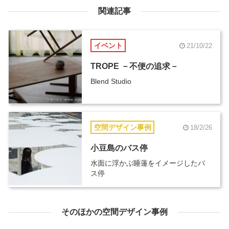
関連記事
イベント
21/10/22
TROPE －不便の追求－
Blend Studio
空間デザイン事例
18/2/26
小豆島のバス停
水面に浮かぶ睡蓮をイメージしたバ
ス停
そのほかの空間デザイン事例