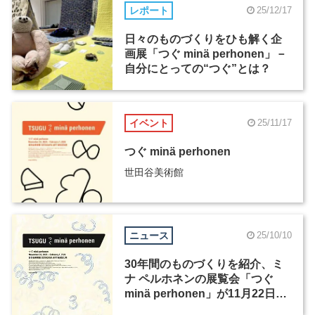
レポート
25/12/17
日々のものづくりをひも解く企
画展「つぐ minä perhonen」－
自分にとっての“つぐ”とは？
イベント
25/11/17
つぐ minä perhonen
世田谷美術館
ニュース
25/10/10
30年間のものづくりを紹介、ミ
ナ ペルホネンの展覧会「つぐ
minä perhonen」が11月22日か
ら開催