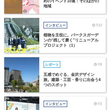
めのイベント10選：そのほかの
地域
PR
インタビュー
7/13
植物を主役に。パークスガーデ
ンの“残して磨く”リニューアル
プロジェクト（1）
レポート
7/8
五感でめぐる、金沢デザイン
旅。建築・工芸・香りに出会う4
つのスポット
PR
インタビュー
7/2