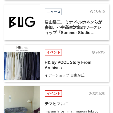
ニュース
25/6/10
居山浩二、ミナ ペルホネンらが
参加、小中高生対象のワークシ
ョップ「Summer Studio
2025」が7月30日からBUGで開
催
イベント
24/3/5
H& by POOL Story From
Archives
イデーショップ 自由が丘
イベント
23/11/28
テマヒマルニ
maruni hiroshima、maruni tokyo、