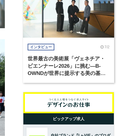
7/2
インタビュー
世界最古の美術展「ヴェネチア・
ビエンナーレ2026」に挑む―B-
OWNDが世界に提示する美の基準
とは？（前編）
ピックアップ求人
自社ブランド『La-VIE』のプロダ