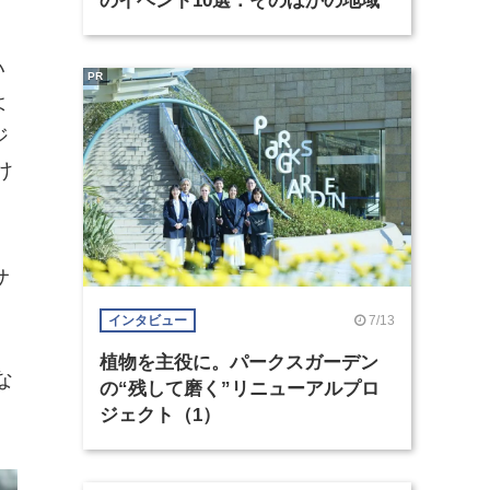
のイベント10選：そのほかの地域
い
PR
よ
ジ
け
サ
7/13
インタビュー
植物を主役に。パークスガーデン
な
の“残して磨く”リニューアルプロ
ジェクト（1）