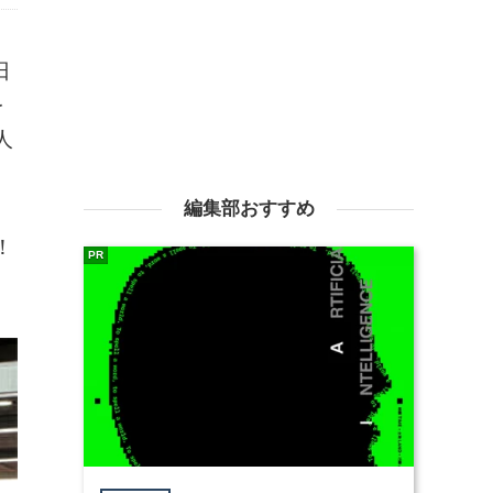
日
を
人
編集部おすすめ
！
PR