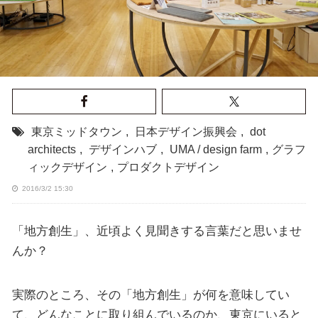
東京ミッドタウン
,
日本デザイン振興会
,
dot
architects
,
デザインハブ
,
UMA / design farm
,
グラフ
ィックデザイン
,
プロダクトデザイン
2016/3/2 15:30
「地方創生」、近頃よく見聞きする言葉だと思いませ
んか？
実際のところ、その「地方創生」が何を意味してい
て、どんなことに取り組んでいるのか、東京にいると