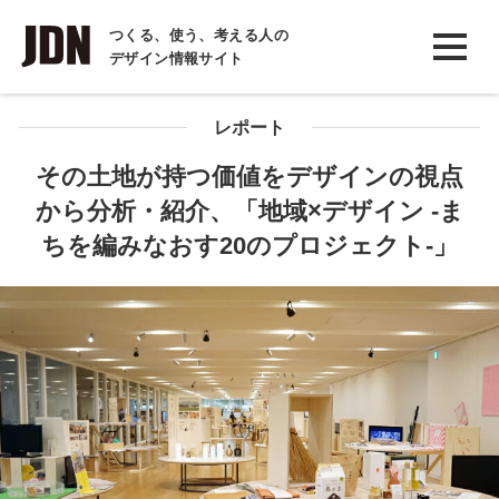
INTERVIEW
つくる、使う、考える人の
デザイン情報サイト
インタビュー
REPORT
レポート
レポート
その土地が持つ価値をデザインの視点
から分析・紹介、「地域×デザイン -ま
COLUMN
ちを編みなおす20のプロジェクト-」
コラム