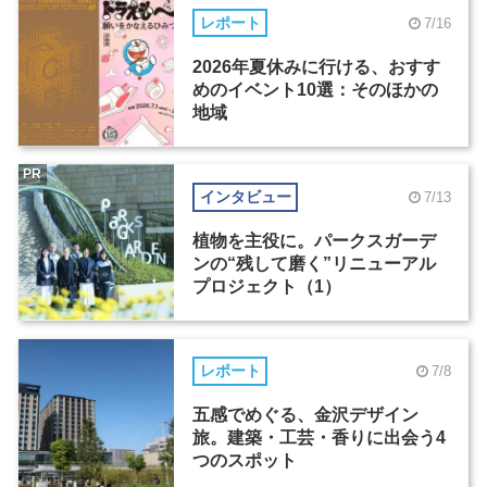
レポート
7/16
2026年夏休みに行ける、おすす
めのイベント10選：そのほかの
地域
PR
インタビュー
7/13
植物を主役に。パークスガーデ
ンの“残して磨く”リニューアル
プロジェクト（1）
レポート
7/8
五感でめぐる、金沢デザイン
旅。建築・工芸・香りに出会う4
つのスポット