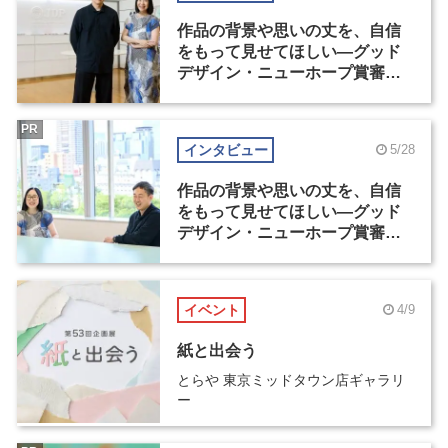
作品の背景や思いの丈を、自信
をもって見せてほしい―グッド
デザイン・ニューホープ賞審査
委員長対談（1）
PR
インタビュー
5/28
作品の背景や思いの丈を、自信
をもって見せてほしい―グッド
デザイン・ニューホープ賞審査
委員長対談（2）
イベント
4/9
紙と出会う
とらや 東京ミッドタウン店ギャラリ
ー