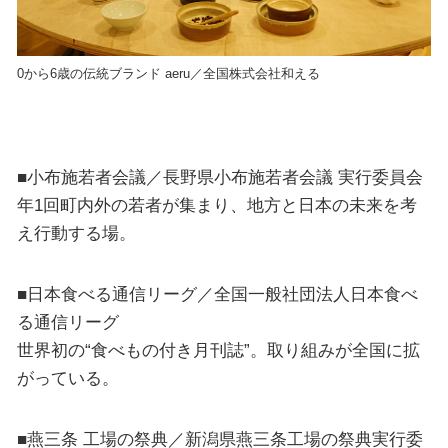
0から6歳の伝統ブランド aeru／全国株式会社和える
■小布施若者会議／長野県小布施若者会議 実行委員会
年1回町内外の若者が集まり、地方と日本の未来を考
え行動する場。
■日本食べる通信リーグ／全国一般社団法人日本食べ
る通信リーグ
世界初の“食べもの付き月刊誌”。取り組みが全国に拡
がっている。
■燕三条 工場の祭典／新潟県燕三条工場の祭典実行委