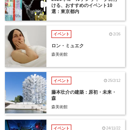
ける、おすすめのイベント10
選：東京都内
イベント
2/26
ロン・ミュエク
森美術館
イベント
25/2/12
藤本壮介の建築：原初・未来・
森
森美術館
イベント
24/11/22