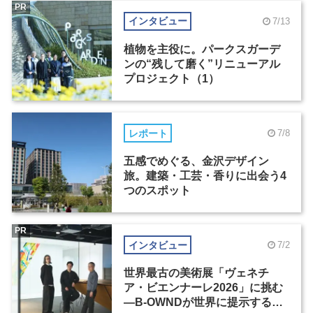
PR
インタビュー
7/13
植物を主役に。パークスガーデ
ンの“残して磨く”リニューアル
プロジェクト（1）
レポート
7/8
五感でめぐる、金沢デザイン
旅。建築・工芸・香りに出会う4
つのスポット
PR
インタビュー
7/2
世界最古の美術展「ヴェネチ
ア・ビエンナーレ2026」に挑む
―B-OWNDが世界に提示する美