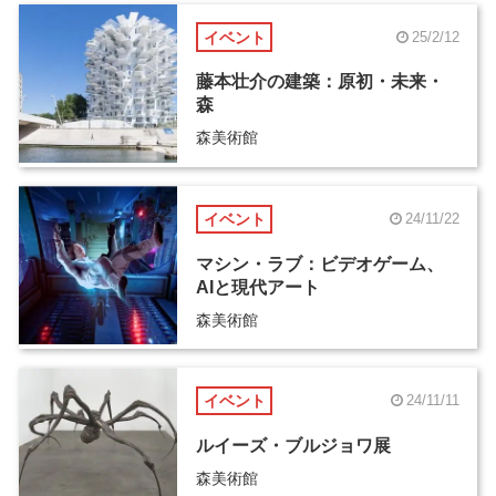
イベント
25/2/12
藤本壮介の建築：原初・未来・
森
森美術館
イベント
24/11/22
マシン・ラブ：ビデオゲーム、
AIと現代アート
森美術館
イベント
24/11/11
ルイーズ・ブルジョワ展
森美術館