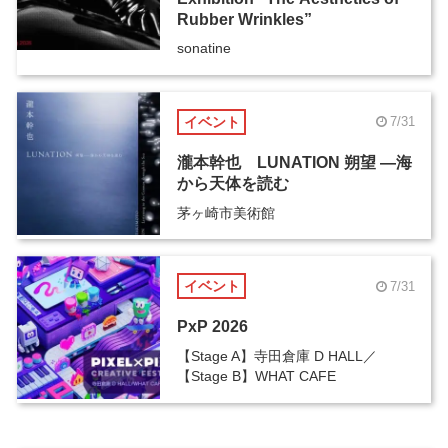
Rubber Wrinkles”
sonatine
イベント
7/31
瀧本幹也 LUNATION 朔望 ―海
から天体を読む
茅ヶ崎市美術館
イベント
7/31
PxP 2026
【Stage A】寺田倉庫 D HALL／
【Stage B】WHAT CAFE