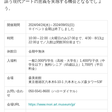
謳う現代アートの意義を実感する機会となるでしょ
う。
開催期間
2024/04/24(水)～2024/09/01(日)
※イベント会期は終了しました
時間
10:00～22:00（火曜日のみ17:00まで、4/30・8/13は
22:00まで／入館は閉館30分前まで）
休館日
会期中無休
入場料
一般2,000円/学生（高校・大学生）1,400円/子供（中
学生以下）無料/シニア（65歳以上）1,700円（平日
料金）
会場
森美術館
東京都港区六本木6-10-1 六本木ヒルズ森タワー53F
お問い合わ
050-5541-8600（ハローダイヤル）
せ
会場URL
https://www.mori.art.museum/jp/