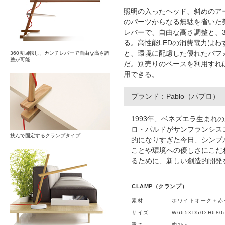
照明の入ったヘッド、斜めのア
のパーツからなる無駄を省いた
レバーで、自由な高さ調整と、3
る。高性能LEDの消費電力はわ
と、環境に配慮した優れたパフ
360度回転し、カンチレバーで自由な高さ調
整が可能
だ。別売りのベースを利用すれ
用できる。
ブランド：Pablo（パブロ）
1993年、ベネズエラ生まれ
ロ・パルドがサンフランシス
挟んで固定するクランプタイプ
的になりすぎた今日、シンプ
ことや環境への優しさにこだ
るために、新しい創造的開発
CLAMP（クランプ）
素材
ホワイトオーク＋赤
サイズ
W665×D50×H680
重さ
約1kg