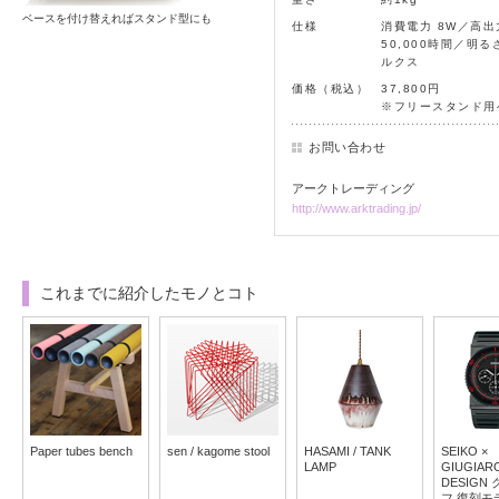
ベースを付け替えればスタンド型にも
仕様
消費電力 8W／高出力
50,000時間／明るさ
ルクス
価格（税込）
37,800円
※フリースタンド用
お問い合わせ
アークトレーディング
http://www.arktrading.jp/
これまでに紹介したモノとコト
Paper tubes bench
sen / kagome stool
HASAMI / TANK
SEIKO ×
LAMP
GIUGIAR
DESIGN
フ 復刻モ