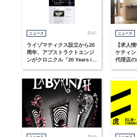
8/7
ニュース
ニュース
ライゾマティクス設立から20
【求人情
周年、アブストラクトエンジ
ケティン
ンがクロニクル「20 Years in
代理店の
Motion」を公開
グラフィ
集
8/6
ニュース
ニュース