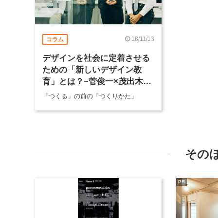
18/11/13
コラム
デザインを社会に定着させる
ための「新しいデザイン教
育」とは？−菅俊一×茂出木龍
太
「つくる」の前の「つくりかた」
その
PR