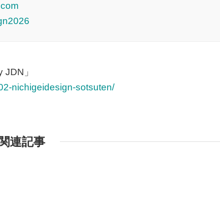
6.com
ign2026
 JDN」
02-nichigeidesign-sotsuten/
関連記事