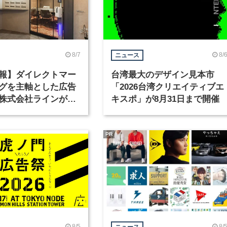
8/7
8/
ニュース
報】ダイレクトマー
台湾最大のデザイン見本市
グを主軸とした広告
「2026台湾クリエイティブエ
株式会社ラインが、
キスポ」が8月31日まで開催
ックデザイナーを募
PR
8/5
8/
ニュース