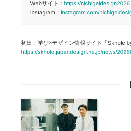
Webサイト：
https://nichigeidesign202
Instagram：
instagram.com/nichigeides
初出：学び×デザイン情報サイト「Skhole by
https://skhole.japandesign.ne.jp/news/2026