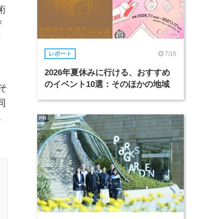
術
ザ
イ
7/16
レポート
2026年夏休みに行ける、おすすめ
のイベント10選：そのほかの地域
そ
同
る
PR