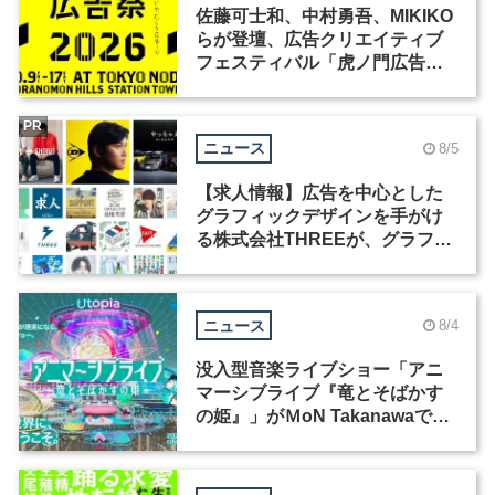
佐藤可士和、中村勇吾、MIKIKO
らが登壇、広告クリエイティブ
フェスティバル「虎ノ門広告
祭」の第2回が開催
PR
ニュース
8/5
【求人情報】広告を中心とした
グラフィックデザインを手がけ
る株式会社THREEが、グラフィ
ックデザイナーを募集
ニュース
8/4
没入型音楽ライブショー「アニ
マーシブライブ『竜とそばかす
の姫』」がＭoN Takanawaで開
催