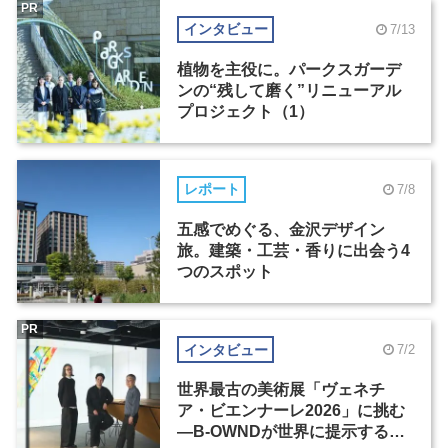
PR
インタビュー
7/13
植物を主役に。パークスガーデ
ンの“残して磨く”リニューアル
プロジェクト（1）
レポート
7/8
五感でめぐる、金沢デザイン
旅。建築・工芸・香りに出会う4
つのスポット
PR
インタビュー
7/2
世界最古の美術展「ヴェネチ
ア・ビエンナーレ2026」に挑む
―B-OWNDが世界に提示する美