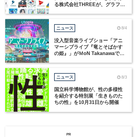
る株式会社THREEが、グラフィ
ックデザイナーを募集
ニュース
8/4
没入型音楽ライブショー「アニ
マーシブライブ『竜とそばかす
の姫』」がＭoN Takanawaで開
催
ニュース
8/3
国立科学博物館が、性の多様性
を紹介する特別展「生きものた
ちの性」を10月31日から開催
PR