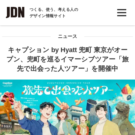
INTERVIEW
つくる、使う、考える人の
デザイン情報サイト
インタビュー
REPORT
ニュース
レポート
キャプション by Hyatt 兜町 東京がオー
COLUMN
プン、兜町を巡るイマーシブツアー「旅
コラム
先で出会った人ツアー」を開催中