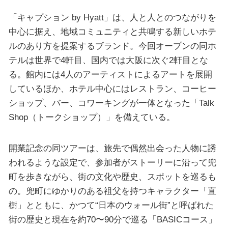
「キャプション by Hyatt」は、人と人とのつながりを
中心に据え、地域コミュニティと共鳴する新しいホテ
ルのあり方を提案するブランド。今回オープンの同ホ
テルは世界で4軒目、国内では大阪に次ぐ2軒目とな
る。館内には4人のアーティストによるアートを展開
しているほか、ホテル中心にはレストラン、コーヒー
ショップ、バー、コワーキングが一体となった「Talk
Shop（トークショップ）」を備えている。
開業記念の同ツアーは、旅先で偶然出会った人物に誘
われるような設定で、参加者がストーリーに沿って兜
町を歩きながら、街の文化や歴史、スポットを巡るも
の。兜町にゆかりのある祖父を持つキャラクター「直
樹」とともに、かつて“日本のウォール街”と呼ばれた
街の歴史と現在を約70〜90分で巡る「BASICコース」