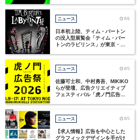
ニュース
8/6
日本初上陸、ティム・バートン
の没入型展覧会「ティム・バー
トンのラビリンス」が東京・豊
洲で開催
ニュース
8/5
佐藤可士和、中村勇吾、MIKIKO
らが登壇、広告クリエイティブ
フェスティバル「虎ノ門広告
祭」の第2回が開催
PR
ニュース
8/5
【求人情報】広告を中心とした
グラフィックデザインを手がけ