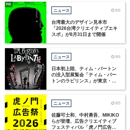
PR
ニュース
8/6
台湾最大のデザイン見本市
「2026台湾クリエイティブエキ
スポ」が8月31日まで開催
ニュース
8/6
日本初上陸、ティム・バートン
の没入型展覧会「ティム・バー
トンのラビリンス」が東京・豊
洲で開催
ニュース
8/5
佐藤可士和、中村勇吾、MIKIKO
らが登壇、広告クリエイティブ
フェスティバル「虎ノ門広告