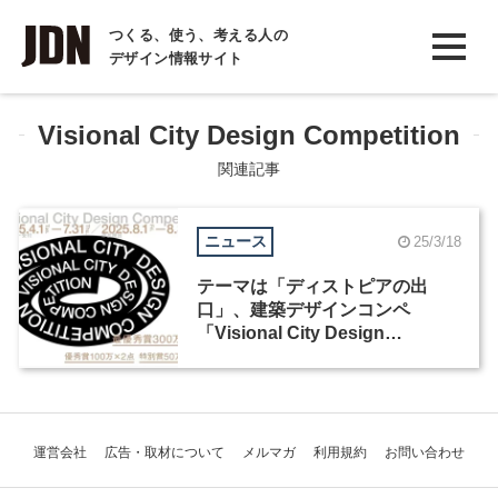
INTERVIEW
つくる、使う、考える人の
デザイン情報サイト
インタビュー
REPORT
Visional City Design Competition
レポート
関連記事
COLUMN
ニュース
25/3/18
コラム
テーマは「ディストピアの出
口」、建築デザインコンペ
「Visional City Design
Competition」が4月からエント
リー開始
運営会社
広告・取材について
メルマガ
利用規約
お問い合わせ