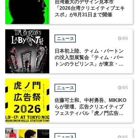
台湾最大のデザイン見本市
「2026台湾クリエイティブエキ
スポ」が8月31日まで開催
ニュース
8/6
日本初上陸、ティム・バートン
の没入型展覧会「ティム・バー
トンのラビリンス」が東京・豊
洲で開催
ニュース
8/5
佐藤可士和、中村勇吾、MIKIKO
らが登壇、広告クリエイティブ
フェスティバル「虎ノ門広告
祭」の第2回が開催
PR
ニュース
8/5