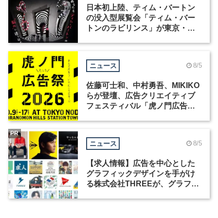
日本初上陸、ティム・バートン
の没入型展覧会「ティム・バー
トンのラビリンス」が東京・豊
洲で開催
ニュース
8/5
佐藤可士和、中村勇吾、MIKIKO
らが登壇、広告クリエイティブ
フェスティバル「虎ノ門広告
祭」の第2回が開催
PR
ニュース
8/5
【求人情報】広告を中心とした
グラフィックデザインを手がけ
る株式会社THREEが、グラフィ
ックデザイナーを募集