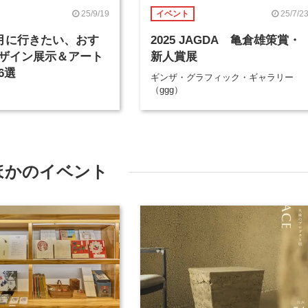
25/9/19
25/7/2
イベント
年9月に行きたい、おす
2025 JAGDA 亀倉雄策賞・
ザイン展示＆アート
新人賞展
6選
ギンザ・グラフィック・ギャラリー
（ggg）
ほかのイベント