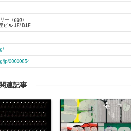
リー（ggg）
ビル 1F/ B1F
g/
ggg/jp/00000854
関連記事