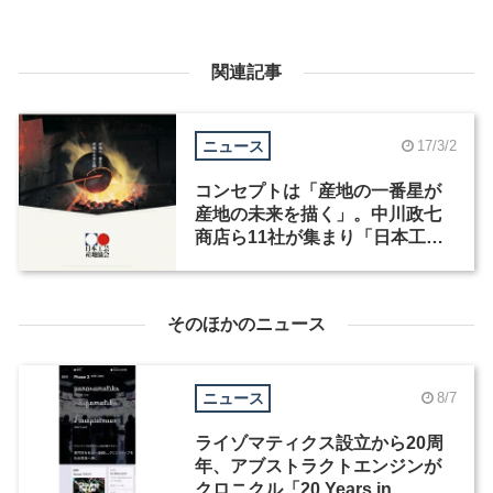
関連記事
ニュース
17/3/2
コンセプトは「産地の一番星が
産地の未来を描く」。中川政七
商店ら11社が集まり「日本工芸
産地協会」を設立
そのほかのニュース
ニュース
8/7
ライゾマティクス設立から20周
年、アブストラクトエンジンが
クロニクル「20 Years in