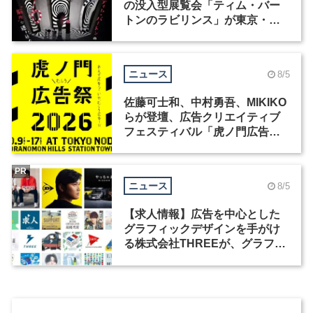
の没入型展覧会「ティム・バー
トンのラビリンス」が東京・豊
洲で開催
ニュース
8/5
佐藤可士和、中村勇吾、MIKIKO
らが登壇、広告クリエイティブ
フェスティバル「虎ノ門広告
祭」の第2回が開催
PR
ニュース
8/5
【求人情報】広告を中心とした
グラフィックデザインを手がけ
る株式会社THREEが、グラフィ
ックデザイナーを募集