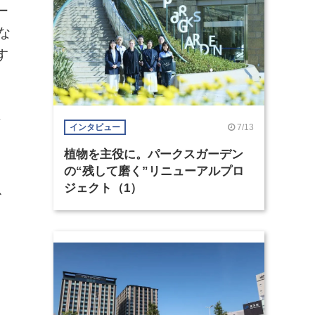
ー
な
す
メ
7/13
インタビュー
植物を主役に。パークスガーデン
の“残して磨く”リニューアルプロ
ジェクト（1）
、