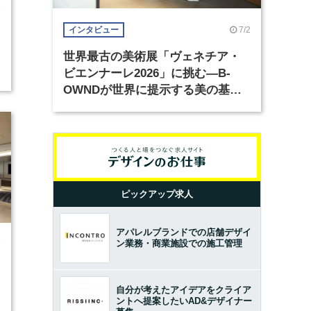
3
7/2
インタビュー
世界最古の美術展「ヴェネチア・
ビエンナーレ2026」に挑む―B-
OWNDが世界に提示する美の基準
とは？（前編）
ピックアップ求人
アパレルブランドでの店舗デザイ
ン業務・商業施設での施工管理
9
自分が考えたアイデアをクライア
ントへ提案したいAD&デザイナー