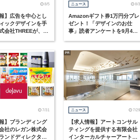
8/5
8/
ニュース
報】広告を中心とし
Amazonギフト券1万円分プレ
ィックデザインを手
ゼント！「デザインのお仕
式会社THREEが、グ
事」読者アンケートを9月4日
クデザイナーを募集
まで実施中！
PR
7/31
7/2
ニュース
報】ブランディング
【求人情報】アートコンサル
会社のレガン株式会
ティングを提供する有限会社
ランドディレクター
インターカルチャーアート