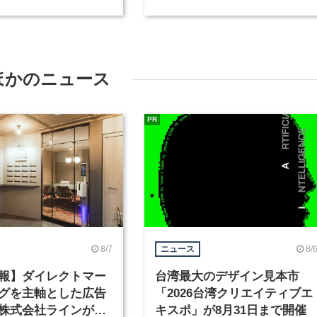
種を募集
が、インテリアデザイナーな
ど2職種を募集
ほかのニュース
PR
8/7
8/
ニュース
報】ダイレクトマー
台湾最大のデザイン見本市
グを主軸とした広告
「2026台湾クリエイティブエ
株式会社ラインが、
キスポ」が8月31日まで開催