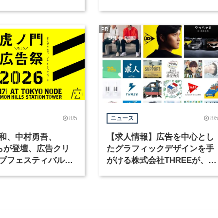
ックデザイナーを募
PR
8/5
8/
ニュース
和、中村勇吾、
【求人情報】広告を中心とし
KOらが登壇、広告クリ
たグラフィックデザインを手
ブフェスティバル
がける株式会社THREEが、グ
広告祭」の第2回が開
ラフィックデザイナーを募集