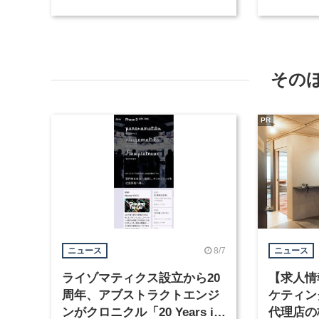
職種を募集
など3職
その
PR
8/7
ニュース
ニュース
ライゾマティクス設立から20
【求人情
周年、アブストラクトエンジ
ケティン
ンがクロニクル「20 Years in
代理店の