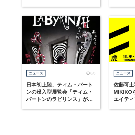
Motion」を公開
グラフィ
集
8/6
ニュース
ニュース
日本初上陸、ティム・バート
佐藤可士
ンの没入型展覧会「ティム・
MIKI
バートンのラビリンス」が東
エイティ
京・豊洲で開催
「虎ノ門
催