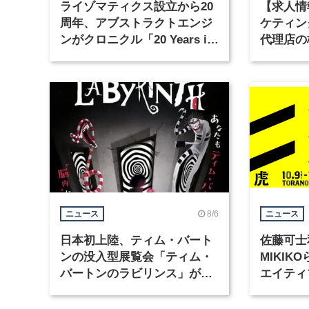
ライゾマティクス設立から20
【求人情
周年、アブストラクトエンジ
ケティン
ンがクロニクル「20 Years in
代理店の
Motion」を公開
グラフィ
集
8/6
ニュース
ニュース
日本初上陸、ティム・バート
佐藤可士
ンの没入型展覧会「ティム・
MIKI
バートンのラビリンス」が東
エイティ
京・豊洲で開催
「虎ノ門
催