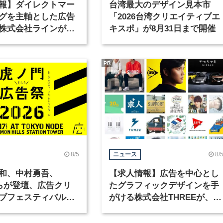
報】ダイレクトマー
台湾最大のデザイン見本市
グを主軸とした広告
「2026台湾クリエイティブエ
株式会社ラインが、
キスポ」が8月31日まで開催
ックデザイナーを募
PR
8/5
8/
ニュース
和、中村勇吾、
【求人情報】広告を中心とし
KOらが登壇、広告クリ
たグラフィックデザインを手
ブフェスティバル
がける株式会社THREEが、グ
広告祭」の第2回が開
ラフィックデザイナーを募集