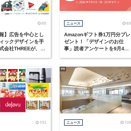
8/5
8/
ニュース
報】広告を中心とし
Amazonギフト券1万円分プレ
ィックデザインを手
ゼント！「デザインのお仕
式会社THREEが、グ
事」読者アンケートを9月4日
クデザイナーを募集
まで実施中！
PR
7/31
7/2
ニュース