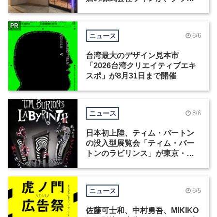
ィックデザイナーを募集
PR
ニュース
8/6
台湾最大のデザイン見本市
「2026台湾クリエイティブエキ
スポ」が8月31日まで開催
ニュース
8/6
日本初上陸、ティム・バートン
の没入型展覧会「ティム・バー
トンのラビリンス」が東京・豊
洲で開催
ニュース
8/5
佐藤可士和、中村勇吾、MIKIKO