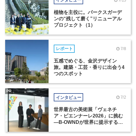
インタビュー
7/13
植物を主役に。パークスガーデ
ンの“残して磨く”リニューアル
プロジェクト（1）
レポート
7/8
五感でめぐる、金沢デザイン
旅。建築・工芸・香りに出会う4
つのスポット
PR
インタビュー
7/2
世界最古の美術展「ヴェネチ
ア・ビエンナーレ2026」に挑む
―B-OWNDが世界に提示する美
の基準とは？（前編）