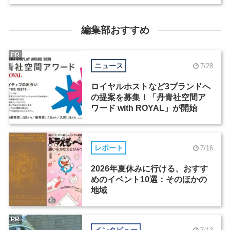
編集部おすすめ
PR
ニュース
7/28
ロイヤルホストなど3ブランドへ
の提案を募集！「丹青社空間ア
ワード with ROYAL」が開始
レポート
7/16
2026年夏休みに行ける、おすす
めのイベント10選：そのほかの
地域
PR