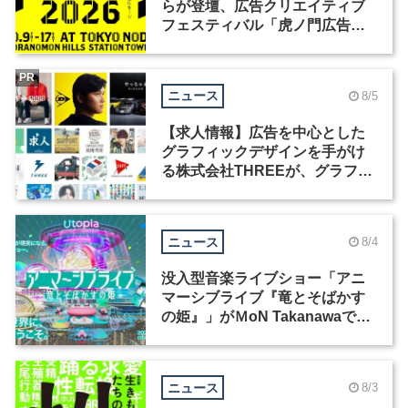
らが登壇、広告クリエイティブ
フェスティバル「虎ノ門広告
祭」の第2回が開催
PR
ニュース
8/5
【求人情報】広告を中心とした
グラフィックデザインを手がけ
る株式会社THREEが、グラフィ
ックデザイナーを募集
ニュース
8/4
没入型音楽ライブショー「アニ
マーシブライブ『竜とそばかす
の姫』」がＭoN Takanawaで開
催
ニュース
8/3