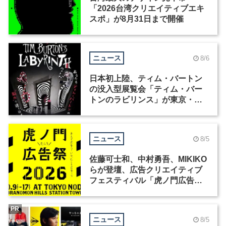
「2026台湾クリエイティブエキ
スポ」が8月31日まで開催
ニュース
8/6
日本初上陸、ティム・バートン
の没入型展覧会「ティム・バー
トンのラビリンス」が東京・豊
洲で開催
ニュース
8/5
佐藤可士和、中村勇吾、MIKIKO
らが登壇、広告クリエイティブ
フェスティバル「虎ノ門広告
祭」の第2回が開催
PR
ニュース
8/5