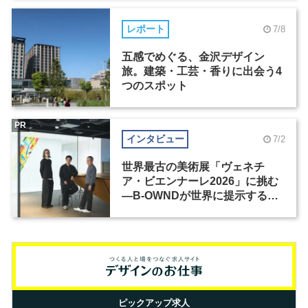
レポート
7/8
五感でめぐる、金沢デザイン
旅。建築・工芸・香りに出会う4
つのスポット
PR
インタビュー
7/2
世界最古の美術展「ヴェネチ
ア・ビエンナーレ2026」に挑む
―B-OWNDが世界に提示する美
の基準とは？（前編）
ピックアップ求人