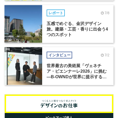
レポート
7/8
五感でめぐる、金沢デザイン
旅。建築・工芸・香りに出会う4
つのスポット
PR
インタビュー
7/2
世界最古の美術展「ヴェネチ
ア・ビエンナーレ2026」に挑む
―B-OWNDが世界に提示する美
の基準とは？（前編）
ピックアップ求人