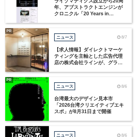
ライゾマティクス設立から20周
年、アブストラクトエンジンが
クロニクル「20 Years in
Motion」を公開
PR
ニュース
8/7
【求人情報】ダイレクトマーケ
ティングを主軸とした広告代理
店の株式会社ラインが、グラフ
ィックデザイナーを募集
PR
ニュース
8/6
台湾最大のデザイン見本市
「2026台湾クリエイティブエキ
スポ」が8月31日まで開催
ニュース
8/6