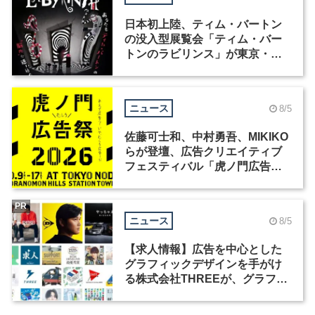
日本初上陸、ティム・バートン
の没入型展覧会「ティム・バー
トンのラビリンス」が東京・豊
洲で開催
ニュース
8/5
佐藤可士和、中村勇吾、MIKIKO
らが登壇、広告クリエイティブ
フェスティバル「虎ノ門広告
祭」の第2回が開催
PR
ニュース
8/5
【求人情報】広告を中心とした
グラフィックデザインを手がけ
る株式会社THREEが、グラフィ
ックデザイナーを募集