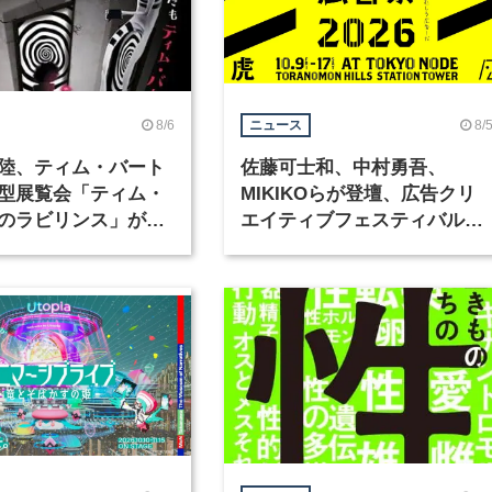
8/6
8/
ニュース
陸、ティム・バート
佐藤可士和、中村勇吾、
型展覧会「ティム・
MIKIKOらが登壇、広告クリ
のラビリンス」が東
エイティブフェスティバル
で開催
「虎ノ門広告祭」の第2回が
催