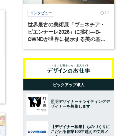
7/2
インタビュー
世界最古の美術展「ヴェネチア・
ビエンナーレ2026」に挑む―B-
OWNDが世界に提示する美の基準
とは？（前編）
3
ピックアップ求人
2
照明デザイナー＋ライティングデ
ザイナーを募集します
【デザイナー募集】ものづくりに
こだわる創業100年越えの文具メ