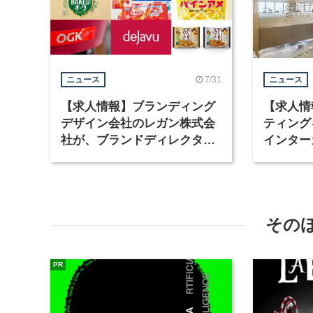
7/31
ニュース
ニュース
【求人情報】ブランディング
【求人情
デザイン会社のレガン株式会
ティング
社が、ブランドディレクター
インター
など3職種を募集
が、イン
ど2職種
その
PR