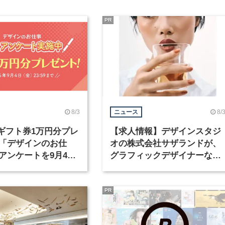
PR
8/3
8/
ニュース
nギフト券1万円分プレ
【求人情報】デザインスタジ
「デザインのお仕
オの株式会社サザランドが、
アンケートを9月4日
グラフィックデザイナーなど
中！
職種を募集
PR