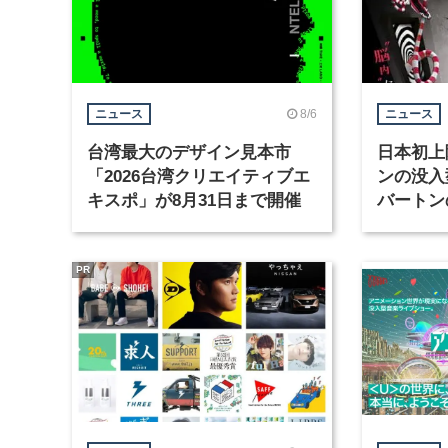
8/6
ニュース
ニュース
台湾最大のデザイン見本市
日本初上
「2026台湾クリエイティブエ
ンの没入
キスポ」が8月31日まで開催
バートン
京・豊洲
PR