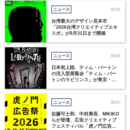
PR
ニュース
8/6
台湾最大のデザイン見本市
「2026台湾クリエイティブエキ
スポ」が8月31日まで開催
ニュース
8/6
日本初上陸、ティム・バートン
の没入型展覧会「ティム・バー
トンのラビリンス」が東京・豊
洲で開催
ニュース
8/5
佐藤可士和、中村勇吾、MIKIKO
らが登壇、広告クリエイティブ
フェスティバル「虎ノ門広告