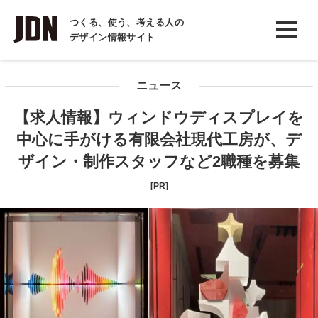
INTERVIEW
つくる、使う、考える人の
デザイン情報サイト
インタビュー
REPORT
ニュース
レポート
【求人情報】ウィンドウディスプレイを
COLUMN
中心に手がける有限会社現代工房が、デ
コラム
ザイン・制作スタッフなど2職種を募集
[PR]