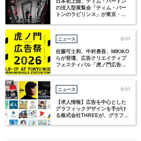
日本初上陸、ティム・バートン
の没入型展覧会「ティム・バー
トンのラビリンス」が東京・豊
洲で開催
ニュース
8/5
佐藤可士和、中村勇吾、MIKIKO
らが登壇、広告クリエイティブ
フェスティバル「虎ノ門広告
祭」の第2回が開催
PR
ニュース
8/5
【求人情報】広告を中心とした
グラフィックデザインを手がけ
る株式会社THREEが、グラフィ
ックデザイナーを募集