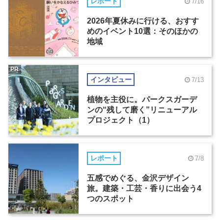
レポート
7/16
2026年夏休みに行ける、おすす
めのイベント10選：そのほかの
地域
PR
インタビュー
7/13
植物を主役に。パークスガーデ
ンの“残して磨く”リニューアル
プロジェクト（1）
レポート
7/8
五感でめぐる、金沢デザイン
旅。建築・工芸・香りに出会う4
つのスポット