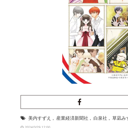
美内すずえ
,
産業経済新聞社
,
白泉社
,
草凪み
2024/3/29 12:00