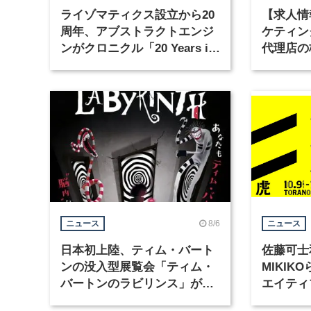
ライゾマティクス設立から20
【求人情
周年、アブストラクトエンジ
ケティン
ンがクロニクル「20 Years in
代理店の
Motion」を公開
グラフィ
集
8/6
ニュース
ニュース
日本初上陸、ティム・バート
佐藤可士
ンの没入型展覧会「ティム・
MIKI
バートンのラビリンス」が東
エイティ
京・豊洲で開催
「虎ノ門