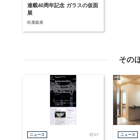
連載40周年記念 ガラスの仮面
展
松屋銀座
その
PR
8/7
ニュース
ニュース