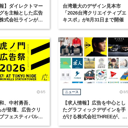
報】ダイレクトマー
台湾最大のデザイン見本市
グを主軸とした広告
「2026台湾クリエイティブエ
株式会社ラインが、
キスポ」が8月31日まで開催
ックデザイナーを募
PR
8/5
8/
ニュース
和、中村勇吾、
【求人情報】広告を中心とし
KOらが登壇、広告クリ
たグラフィックデザインを手
ブフェスティバル
がける株式会社THREEが、グ
広告祭」の第2回が開
ラフィックデザイナーを募集