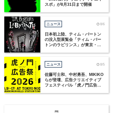
スポ」が8月31日まで開催
ニュース
8/6
日本初上陸、ティム・バートン
の没入型展覧会「ティム・バー
トンのラビリンス」が東京・豊
洲で開催
ニュース
8/5
佐藤可士和、中村勇吾、MIKIKO
らが登壇、広告クリエイティブ
フェスティバル「虎ノ門広告
祭」の第2回が開催
PR