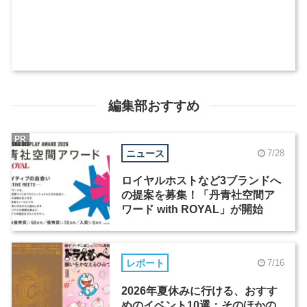
編集部おすすめ
PR
ニュース
7/28
ロイヤルホストなど3ブランドへ
の提案を募集！「丹青社空間ア
ワード with ROYAL」が開始
レポート
7/16
2026年夏休みに行ける、おすす
めのイベント10選：そのほかの