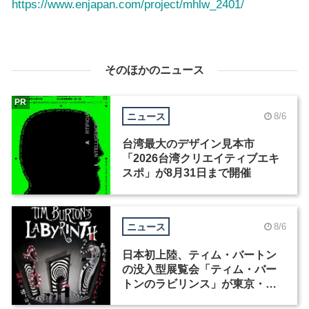
https://www.enjapan.com/project/mhlw_2401/
そのほかのニュース
PR
ニュース
8/6
台湾最大のデザイン見本市
「2026台湾クリエイティブエキ
スポ」が8月31日まで開催
ニュース
8/6
日本初上陸、ティム・バートン
の没入型展覧会「ティム・バー
トンのラビリンス」が東京・豊
洲で開催