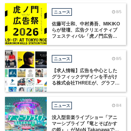
ニュース
8/5
佐藤可士和、中村勇吾、MIKIKO
らが登壇、広告クリエイティブ
フェスティバル「虎ノ門広告
祭」の第2回が開催
PR
ニュース
8/5
【求人情報】広告を中心とした
グラフィックデザインを手がけ
る株式会社THREEが、グラフィ
ックデザイナーを募集
ニュース
8/4
没入型音楽ライブショー「アニ
マーシブライブ『竜とそばかす
の姫』」がＭoN Takanawaで開