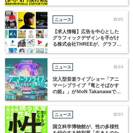
祭」の第2回が開催
PR
ニュース
8/5
【求人情報】広告を中心とした
グラフィックデザインを手がけ
る株式会社THREEが、グラフィ
ックデザイナーを募集
ニュース
8/4
没入型音楽ライブショー「アニ
マーシブライブ『竜とそばかす
の姫』」がＭoN Takanawaで開
催
ニュース
8/3
国立科学博物館が、性の多様性
を紹介する特別展「生きものた