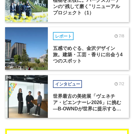
植物を主役に。パークスガーデ
ンの“残して磨く”リニューアル
プロジェクト（1）
レポート
7/8
五感でめぐる、金沢デザイン
旅。建築・工芸・香りに出会う4
つのスポット
PR
インタビュー
7/2
世界最古の美術展「ヴェネチ
ア・ビエンナーレ2026」に挑む
―B-OWNDが世界に提示する美
の基準とは？（前編）