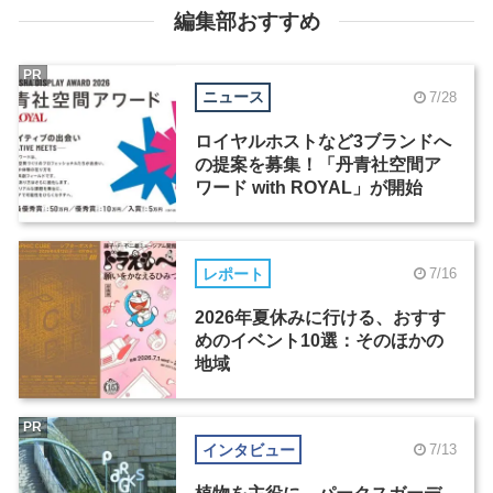
編集部おすすめ
PR
ニュース
7/28
ロイヤルホストなど3ブランドへ
の提案を募集！「丹青社空間ア
ワード with ROYAL」が開始
レポート
7/16
2026年夏休みに行ける、おすす
めのイベント10選：そのほかの
地域
PR
インタビュー
7/13