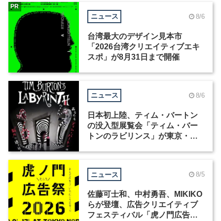
PR
ニュース
8/6
台湾最大のデザイン見本市
「2026台湾クリエイティブエキ
スポ」が8月31日まで開催
ニュース
8/6
日本初上陸、ティム・バートン
の没入型展覧会「ティム・バー
トンのラビリンス」が東京・豊
洲で開催
ニュース
8/5
佐藤可士和、中村勇吾、MIKIKO
らが登壇、広告クリエイティブ
フェスティバル「虎ノ門広告