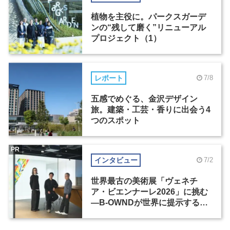
植物を主役に。パークスガーデ
ンの“残して磨く”リニューアル
プロジェクト（1）
レポート
7/8
五感でめぐる、金沢デザイン
旅。建築・工芸・香りに出会う4
つのスポット
PR
インタビュー
7/2
世界最古の美術展「ヴェネチ
ア・ビエンナーレ2026」に挑む
―B-OWNDが世界に提示する美
の基準とは？（前編）