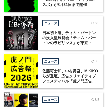
スポ」が8月31日まで開催
ニュース
8/6
日本初上陸、ティム・バートン
の没入型展覧会「ティム・バー
トンのラビリンス」が東京・豊
洲で開催
ニュース
8/5
佐藤可士和、中村勇吾、MIKIKO
らが登壇、広告クリエイティブ
フェスティバル「虎ノ門広告
祭」の第2回が開催
PR
ニュース
8/5