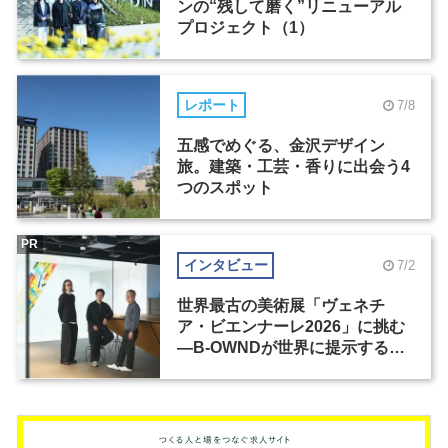
ンの“残して磨く”リニューアル
プロジェクト（1）
レポート
7/8
五感でめぐる、金沢デザイン
旅。建築・工芸・香りに出会う4
つのスポット
PR
インタビュー
7/2
世界最古の美術展「ヴェネチ
ア・ビエンナーレ2026」に挑む
―B-OWNDが世界に提示する美
の基準とは？（前編）