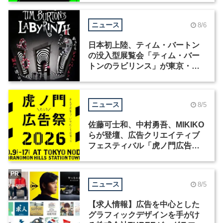
ニュース
8/6
日本初上陸、ティム・バートン
の没入型展覧会「ティム・バー
トンのラビリンス」が東京・豊
洲で開催
ニュース
8/5
佐藤可士和、中村勇吾、MIKIKO
らが登壇、広告クリエイティブ
フェスティバル「虎ノ門広告
祭」の第2回が開催
PR
ニュース
8/5
【求人情報】広告を中心とした
グラフィックデザインを手がけ