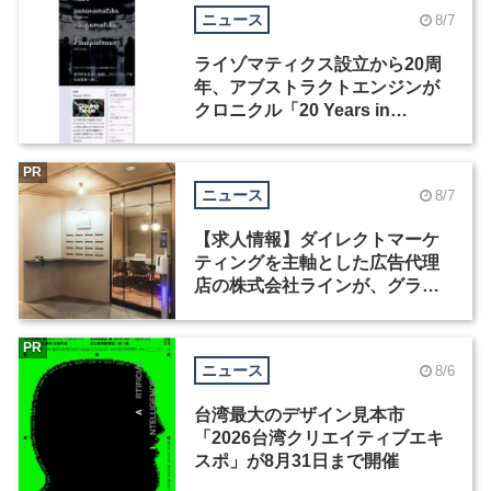
ニュース
8/7
ライゾマティクス設立から20周
年、アブストラクトエンジンが
クロニクル「20 Years in
Motion」を公開
PR
ニュース
8/7
【求人情報】ダイレクトマーケ
ティングを主軸とした広告代理
店の株式会社ラインが、グラフ
ィックデザイナーを募集
PR
ニュース
8/6
台湾最大のデザイン見本市
「2026台湾クリエイティブエキ
スポ」が8月31日まで開催