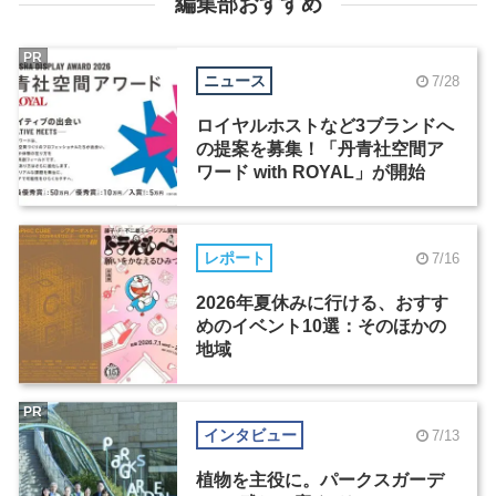
編集部おすすめ
PR
ニュース
7/28
ロイヤルホストなど3ブランドへ
の提案を募集！「丹青社空間ア
ワード with ROYAL」が開始
レポート
7/16
2026年夏休みに行ける、おすす
めのイベント10選：そのほかの
地域
PR
インタビュー
7/13
植物を主役に。パークスガーデ