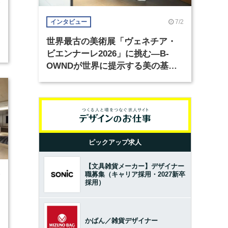
3
7/2
インタビュー
世界最古の美術展「ヴェネチア・
ビエンナーレ2026」に挑む―B-
OWNDが世界に提示する美の基準
とは？（前編）
ピックアップ求人
【文具雑貨メーカー】デザイナー
職募集（キャリア採用・2027新卒
9
採用）
かばん／雑貨デザイナー