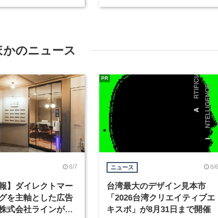
種を募集
が、インテリアデザイナーな
ど2職種を募集
ほかのニュース
PR
8/7
8/
ニュース
報】ダイレクトマー
台湾最大のデザイン見本市
グを主軸とした広告
「2026台湾クリエイティブエ
株式会社ラインが、
キスポ」が8月31日まで開催