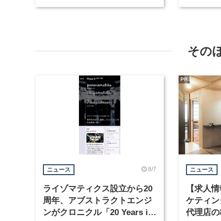
職種を募集
など3職
その
PR
8/7
ニュース
ニュース
ライゾマティクス設立から20
【求人情
周年、アブストラクトエンジ
ケティン
ンがクロニクル「20 Years in
代理店の