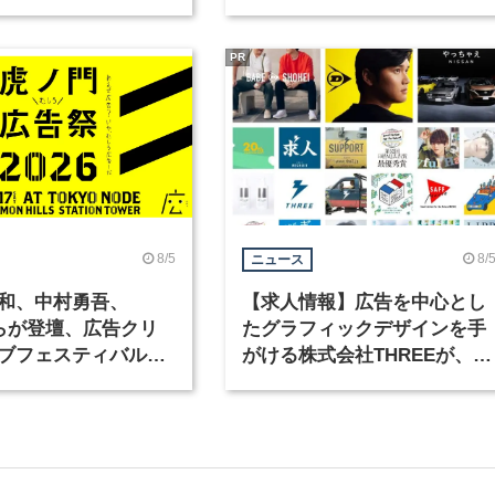
ックデザイナーを募
PR
8/5
8/
ニュース
和、中村勇吾、
【求人情報】広告を中心とし
KOらが登壇、広告クリ
たグラフィックデザインを手
ブフェスティバル
がける株式会社THREEが、グ
広告祭」の第2回が開
ラフィックデザイナーを募集