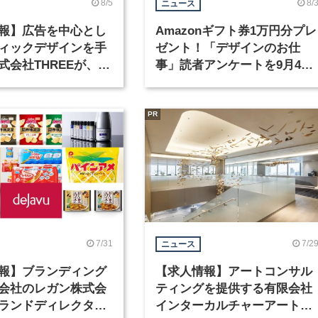
8/5
8/
ニュース
報】広告を中心とし
Amazonギフト券1万円分プレ
ィックデザインを手
ゼント！「デザインのお仕
式会社THREEが、グ
事」読者アンケートを9月4日
クデザイナーを募集
まで実施中！
PR
7/31
7/2
ニュース
報】ブランディング
【求人情報】アートコンサル
会社のレガン株式会
ティングを提供する有限会社
ランドディレクター
インターカルチャーアート