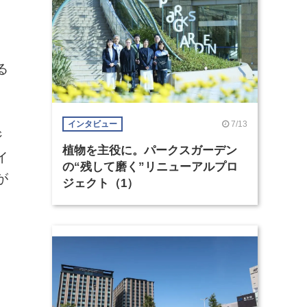
、
る
7/13
インタビュー
ジ
植物を主役に。パークスガーデン
イ
の“残して磨く”リニューアルプロ
が
ジェクト（1）