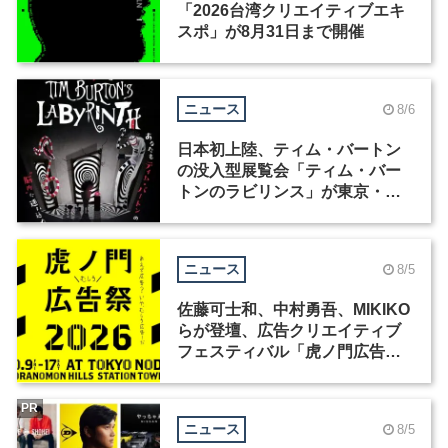
「2026台湾クリエイティブエキ
スポ」が8月31日まで開催
ニュース
8/6
日本初上陸、ティム・バートン
の没入型展覧会「ティム・バー
トンのラビリンス」が東京・豊
洲で開催
ニュース
8/5
佐藤可士和、中村勇吾、MIKIKO
らが登壇、広告クリエイティブ
フェスティバル「虎ノ門広告
祭」の第2回が開催
PR
ニュース
8/5