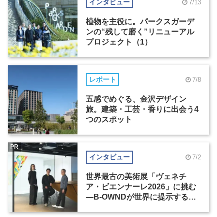
インタビュー
7/13
植物を主役に。パークスガーデ
ンの“残して磨く”リニューアル
プロジェクト（1）
レポート
7/8
五感でめぐる、金沢デザイン
旅。建築・工芸・香りに出会う4
つのスポット
PR
インタビュー
7/2
世界最古の美術展「ヴェネチ
ア・ビエンナーレ2026」に挑む
―B-OWNDが世界に提示する美
の基準とは？（前編）