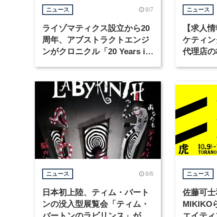
8/7
ニュース
ニュース
ライゾマティクス設立から20
【求人情
周年、アブストラクトエンジ
ケティン
ンがクロニクル「20 Years in
代理店の
Motion」を公開
グラフィ
集
8/6
ニュース
ニュース
日本初上陸、ティム・バート
佐藤可士
ンの没入型展覧会「ティム・
MIKI
バートンのラビリンス」が東
エイティ