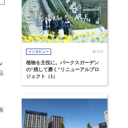
7/13
インタビュー
植物を主役に。パークスガーデン
メ
の“残して磨く”リニューアルプロ
品
ジェクト（1）
ク
画