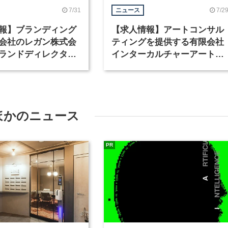
7/31
7/2
ニュース
報】ブランディング
【求人情報】アートコンサル
会社のレガン株式会
ティングを提供する有限会社
ランドディレクター
インターカルチャーアート
種を募集
が、インテリアデザイナーな
ど2職種を募集
ほかのニュース
PR