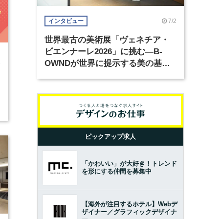
7/2
インタビュー
世界最古の美術展「ヴェネチア・
ビエンナーレ2026」に挑む―B-
OWNDが世界に提示する美の基準
3
とは？（前編）
ピックアップ求人
「かわいい」が大好き！トレンド
を形にする仲間を募集中
【海外が注目するホテル】Webデ
ザイナー／グラフィックデザイナ