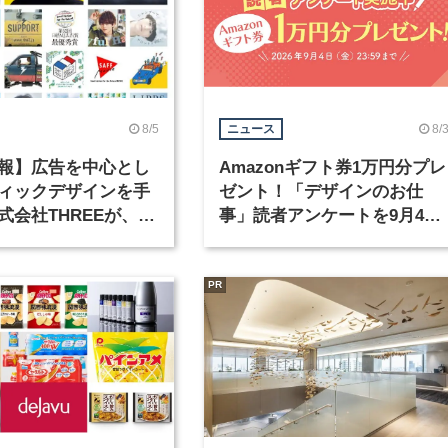
8/5
8/
ニュース
報】広告を中心とし
Amazonギフト券1万円分プレ
ィックデザインを手
ゼント！「デザインのお仕
式会社THREEが、グ
事」読者アンケートを9月4日
クデザイナーを募集
まで実施中！
PR