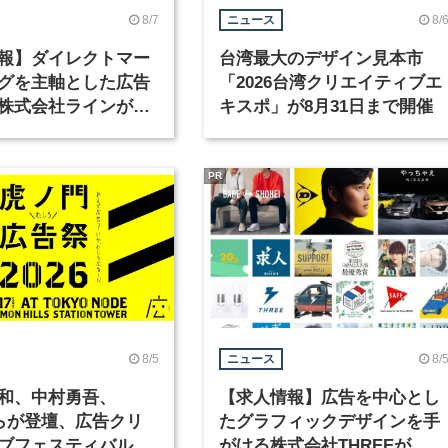
8/7
8/
ニュース
報】ダイレクトマー
台湾最大のデザイン見本市
グを主軸とした広告
「2026台湾クリエイティブエ
株式会社ラインが、
キスポ」が8月31日まで開催
ックデザイナーを募
PR
8/5
8/
ニュース
和、中村勇吾、
【求人情報】広告を中心とし
KOらが登壇、広告クリ
たグラフィックデザインを手
ブフェスティバル
がける株式会社THREEが、グ