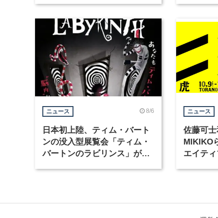
集
8/6
ニュース
ニュース
日本初上陸、ティム・バート
佐藤可士
ンの没入型展覧会「ティム・
MIKI
バートンのラビリンス」が東
エイティ
京・豊洲で開催
「虎ノ門
催