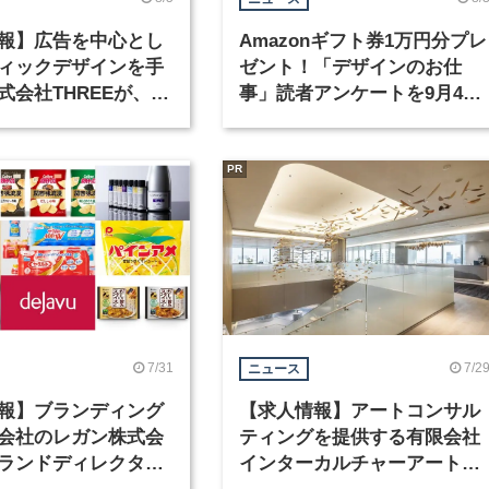
報】広告を中心とし
Amazonギフト券1万円分プレ
ィックデザインを手
ゼント！「デザインのお仕
式会社THREEが、グ
事」読者アンケートを9月4日
クデザイナーを募集
まで実施中！
PR
7/31
7/2
ニュース
報】ブランディング
【求人情報】アートコンサル
会社のレガン株式会
ティングを提供する有限会社
ランドディレクター
インターカルチャーアート
種を募集
が、インテリアデザイナーな