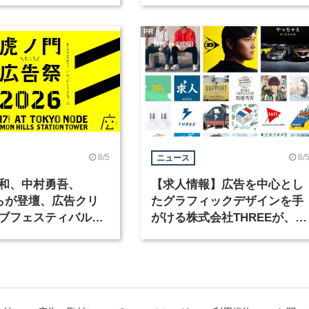
PR
8/5
8/
ニュース
和、中村勇吾、
【求人情報】広告を中心とし
KOらが登壇、広告クリ
たグラフィックデザインを手
ブフェスティバル
がける株式会社THREEが、グ
広告祭」の第2回が開
ラフィックデザイナーを募集