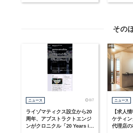
その
PR
8/7
ニュース
ニュース
ライゾマティクス設立から20
【求人情
周年、アブストラクトエンジ
ケティン
ンがクロニクル「20 Years in
代理店の
Motion」を公開
グラフィ