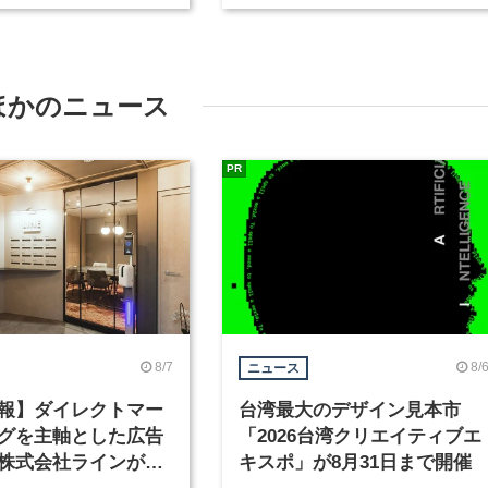
ど2職種を募集
ほかのニュース
PR
8/7
8/
ニュース
報】ダイレクトマー
台湾最大のデザイン見本市
グを主軸とした広告
「2026台湾クリエイティブエ
株式会社ラインが、
キスポ」が8月31日まで開催
ックデザイナーを募