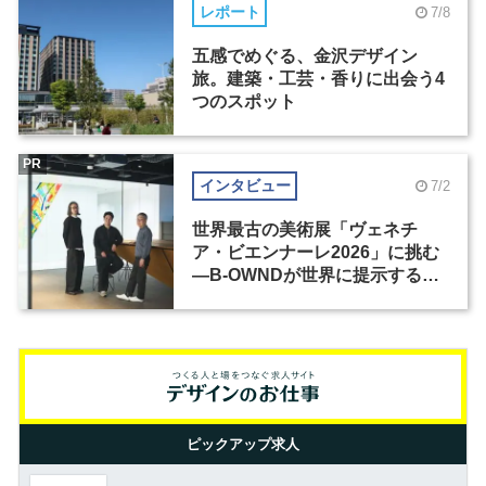
レポート
7/8
五感でめぐる、金沢デザイン
旅。建築・工芸・香りに出会う4
つのスポット
PR
インタビュー
7/2
世界最古の美術展「ヴェネチ
ア・ビエンナーレ2026」に挑む
―B-OWNDが世界に提示する美
の基準とは？（前編）
ピックアップ求人