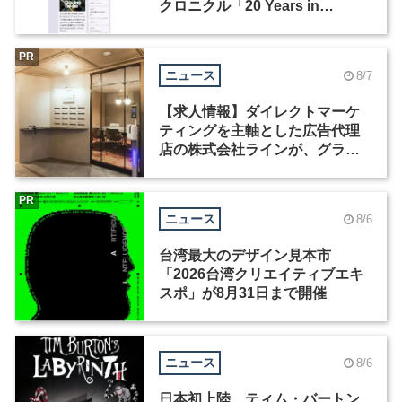
クロニクル「20 Years in
Motion」を公開
PR
ニュース
8/7
【求人情報】ダイレクトマーケ
ティングを主軸とした広告代理
店の株式会社ラインが、グラフ
ィックデザイナーを募集
PR
ニュース
8/6
台湾最大のデザイン見本市
「2026台湾クリエイティブエキ
スポ」が8月31日まで開催
ニュース
8/6
日本初上陸、ティム・バートン