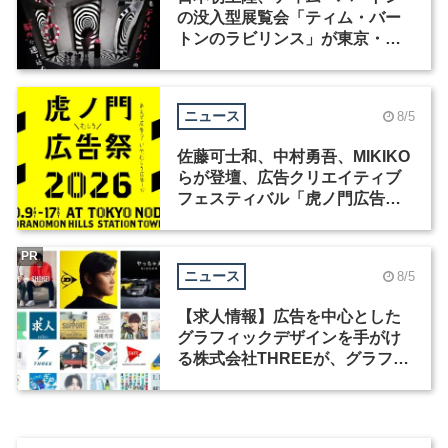
の没入型展覧会「ティム・バー
トンのラビリンス」が東京・豊
洲で開催
ニュース
8/5
佐藤可士和、中村勇吾、MIKIKO
らが登壇、広告クリエイティブ
フェスティバル「虎ノ門広告
祭」の第2回が開催
PR
ニュース
8/5
【求人情報】広告を中心とした
グラフィックデザインを手がけ
る株式会社THREEが、グラフィ
ックデザイナーを募集